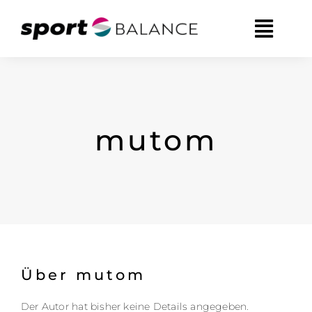
Zum
Inhalt
springen
mutom
Über
mutom
Der Autor hat bisher keine Details angegeben.